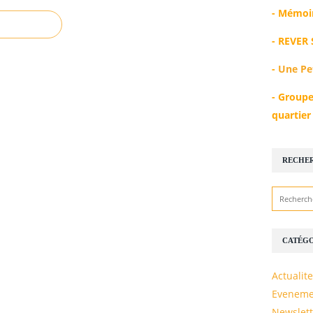
-
Mémoir
-
REVER 
-
Une Pe
-
Groupe
quartie
RECHE
CATÉGO
Actualite
Eveneme
Newslett