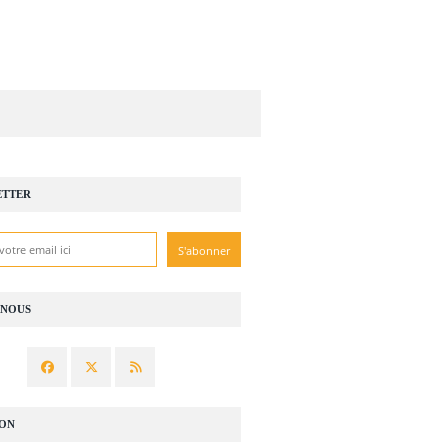
ETTER
-NOUS
ION