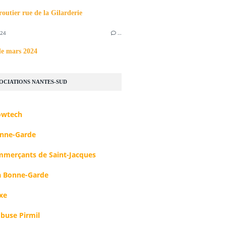
routier rue de la Gilarderie
024
…
de mars 2024
SOCIATIONS NANTES-SUD
owtech
nne-Garde
mmerçants de Saint-Jacques
 Bonne-Garde
xe
buse Pirmil