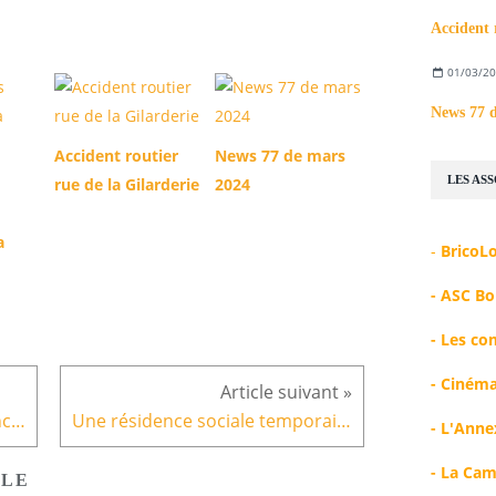
Accident 
01/03/2
News 77 
Accident routier
News 77 de mars
LES AS
rue de la Gilarderie
2024
a
-
BricoL
-
A
SC Bo
-
Les co
-
Cinéma
Jeudi 12 octobre, c'est café-rencontre!
Une résidence sociale temporaire de 80 places prévue à Pirmil, à Nantes
-
L'Anne
-
La Cam
CLE