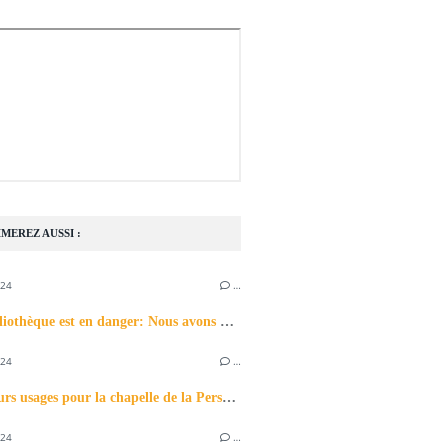
MEREZ AUSSI :
024
…
Notre bibliothèque est en danger: Nous avons besoin de votre aide !
024
…
Quels futurs usages pour la chapelle de la Persagotière?
024
…