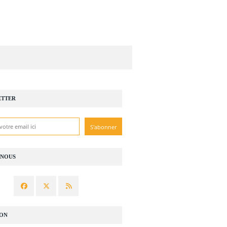
ETTER
-NOUS
ION