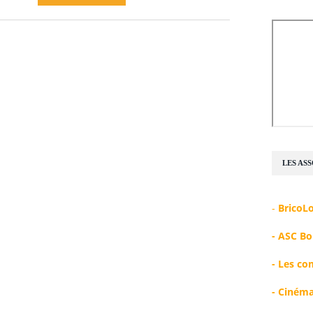
LES AS
-
BricoL
-
A
SC Bo
-
Les co
-
Cinéma