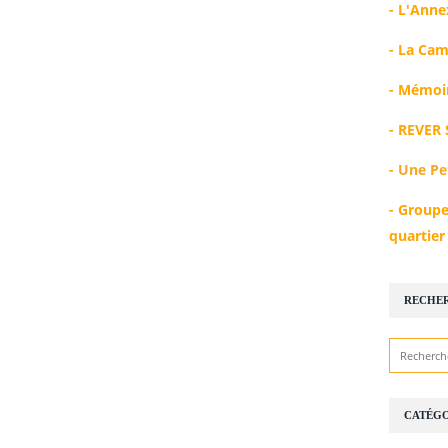
-
L'Anne
-
La Cam
-
Mémoir
-
REVER 
-
Une Pe
-
Groupe
quartie
RECHE
CATÉGO