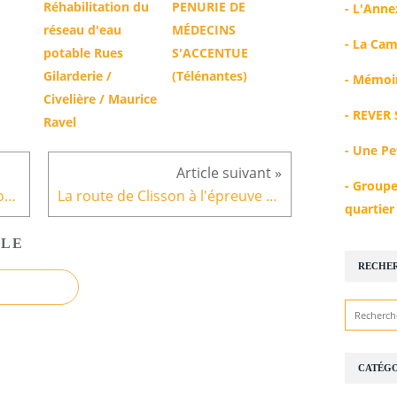
Réhabilitation du
PENURIE DE
-
L'Anne
réseau d'eau
MÉDECINS
-
La Cam
potable Rues
S'ACCENTUE
Gilarderie /
(Télénantes)
-
Mémoir
Civelière / Maurice
-
REVER 
Ravel
-
Une Pe
-
Groupe
Exposition photo, l'aventure continue!
La route de Clisson à l'épreuve du temps
quartie
CLE
RECHE
CATÉGO