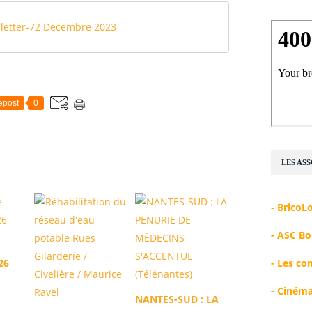
letter-72 Decembre 2023
epost
0
LES AS
-
BricoL
-
A
SC Bo
-
Les co
26
-
Cinéma
NANTES-SUD : LA