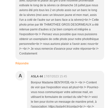
avec surprise et plaisir au gré d'une nouvelle promenade
estivale le long de la sèvres ce dimanche 16 juillet,que nous
avions été pris tous les 2 en photo assis sur un banc le long
de la sèvres (moi avec un blouson jaune et mon mari, assis
l'un a coté de l'autre sur un banc face a la sévres)<br /> Cette
photo prise par Mr THIMOTHEE GROS DESORMEAUX a été
retenue parmi d'autres si j'ai bien compris et intégrée a
l'exposition<br /> Pensez vous possible que nous puissions
obtenir un exemplaire de cette photo pour notre photothèque
personnelle<br /> nous aurions plaisir a l'avoir avec nous<br
/> <br /> Je vous remercie d'avance pour votre réponse<br />
Cordialement
Répondre
A
ASLA 44
17/07/2023 15:45
Bonjour Madame BENTAYEB,<br /> <br /> Content
de voir que l'exposition vous ait plus!<br /> Pourriez-
vous nous communiquer votre adresse mail, en
utilisant le formulaire de contact du site?<br /> voici
le lien pour écrire un message de manière privé, à
l'association: https://asla44.fr/contact<br /> <br />