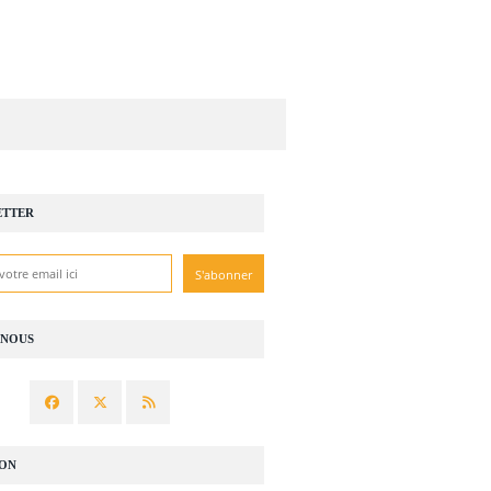
ETTER
-NOUS
ION