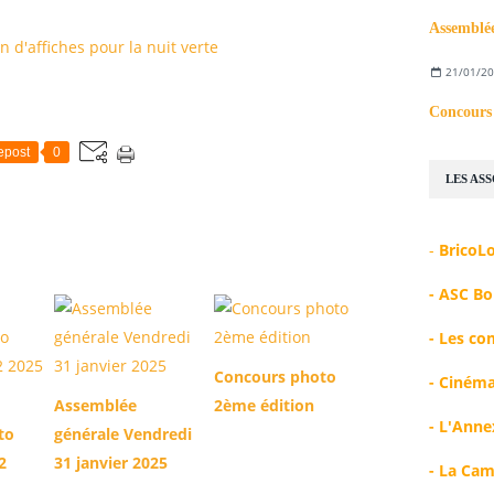
Assemblée
21/01/2
Concours 
epost
0
LES AS
-
BricoL
-
A
SC Bo
-
Les co
Concours photo
-
Cinéma
Assemblée
2ème édition
-
L'Anne
to
générale Vendredi
2
31 janvier 2025
-
La Cam