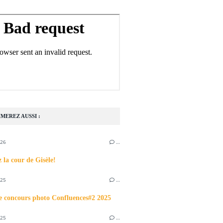
MEREZ AUSSI :
026
…
 la cour de Gisèle!
025
…
e concours photo Confluences#2 2025
025
…