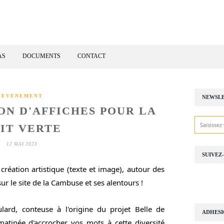
AS
DOCUMENTS
CONTACT
EVENEMENT
NEWSL
ON D'AFFICHES POUR LA
IT VERTE
12 MAI 2023
SUIVEZ
création artistique (texte et image), autour des
ur le site de la Cambuse et ses alentours !
ard, conteuse à l'origine du projet Belle de
ADHES
matinée d'accrocher vos mots à cette diversité