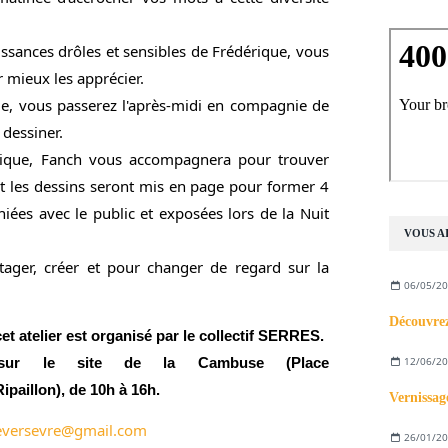
issances drôles et sensibles de Frédérique, vous
 mieux les apprécier.
ue, vous passerez l'après-midi en compagnie de
 dessiner.
ique, Fanch vous accompagnera pour trouver
et les dessins seront mis en page pour former 4
hiées avec le public et exposées lors de la Nuit
VOUS AI
ger, créer et pour changer de regard sur la
06/05/2
Découvrez
cet atelier est organisé par le collectif SERRES.
sur le site de la Cambuse (Place
12/06/2
ipaillon), de 10h à 16h
.
Vernissag
eversevre@gmail.com
26/01/2