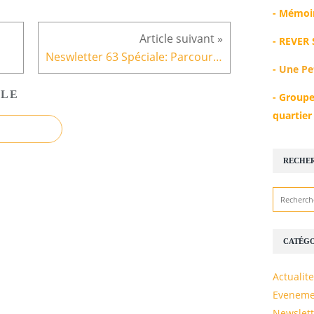
-
Mémoir
-
REVER 
Neswletter 63 Spéciale​​​​​​​: Parcours Des deux Ponts 2ème édition
-
Une Pe
CLE
-
Groupe
quartie
RECHE
CATÉGO
Actualite
Eveneme
Newslett